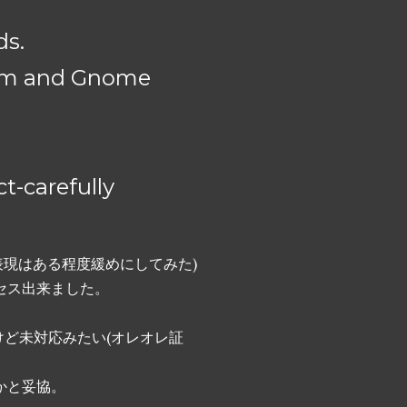
ds.
tem and Gnome
ct-carefully
表現はある程度緩めにしてみた)
らもアクセス出来ました。
のだけど未対応みたい(オレオレ証
いかと妥協。