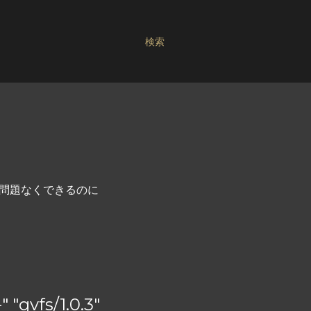
検索
スが問題なくできるのに
 "gvfs/1.0.3"