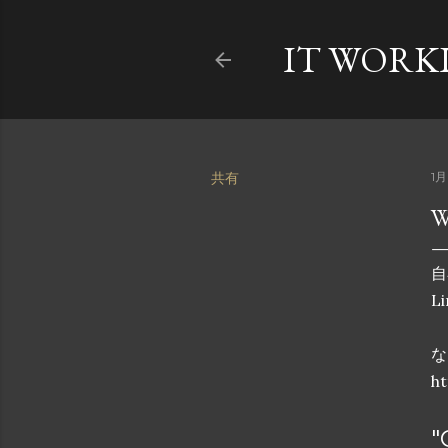
IT WORK
共有
1月
W
自
L
な
h
"