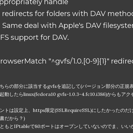
ppropriately handle
 redirects for folders with DAV metho
 Same deal with Apple's DAV filesys
FS support for DAV.
#
rowserMatch "^gvfs/1.0.[0-9]{1}" redire
ちらの部分に該当するgvfsを追記して(バージョン部分の正規
起動したらlinux(fedora10 gvfs-1.0.3-4.fc10.i386)か
ントは設定上、https限定(SSLRequireSSL)にしたかった
書だから？)
ともとIPtableで80ポートはオープンしていないのでま、い