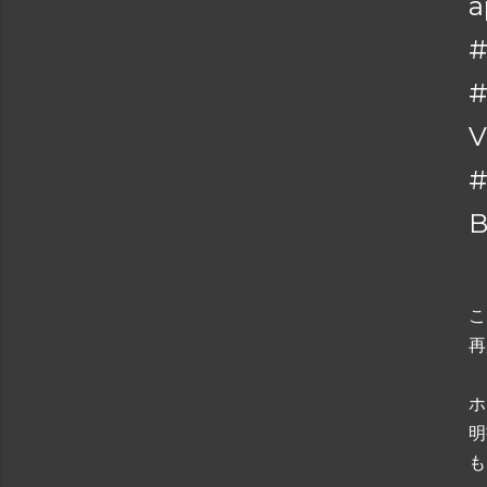
a
#
#
V
B
こ
再
ホ
明
も